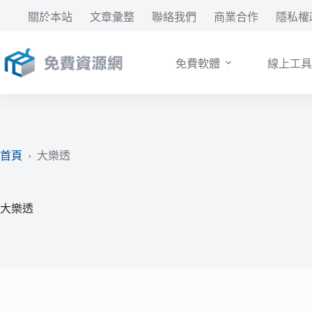
跳
關於本站
文章彙整
聯絡我們
商業合作
隱私權
至
主
要
免費軟體
線上工具
內
容
首頁
›
大樂透
大樂透