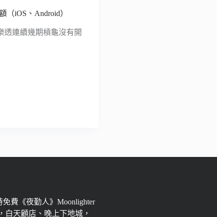
OS、Android）
樂透連續幾期槓龜沒有開
限時免費《夜勤人》Moonlighter
，白天顧店、晚上下地城，