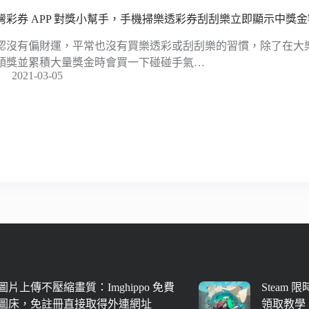
灣彩券 APP 對獎小幫手，手機掃樂透彩券刮刮樂立即顯示中獎金額（i
認沒有偏財運，平常也沒有買樂透彩或刮刮樂的習慣，除了在大
頭獎並累積大量獎金時會買一下碰碰手氣…
2021-03-05
圖片上傳不壓縮畫質：Imghippo 免費
Steam 
圖床，免註冊直接取得外連網址
領取教學