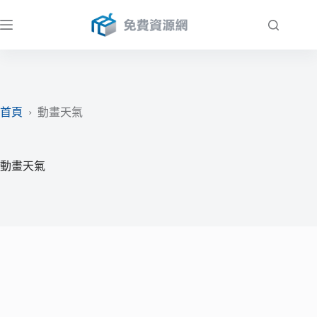
跳
至
主
要
內
容
首頁
›
動畫天氣
動畫天氣