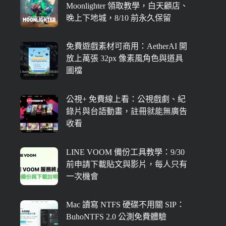
Moonlighter 領取教學，白天顧店、
晚上下地城，8/10 前永久保留
免費遊戲素材可商用：AetherAI 開
放上萬張 32px 像素風角色與道具
圖檔
公視+ 免費線上看：公視戲劇、紀
錄片與台語動畫，註冊就能無廣告
收看
LINE VOOM 備份工具教學：9/30
前申請下載貼文與影片，每人只有
一次機會
Mac 讀寫 NTFS 硬碟不用關 SIP：
BuhoNTFS 2.0 公測免費體驗