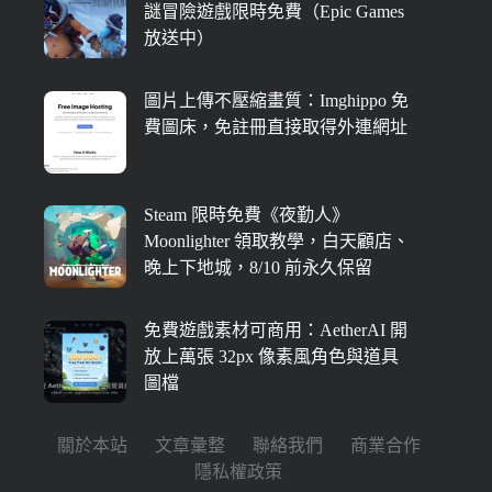
謎冒險遊戲限時免費（Epic Games
放送中）
圖片上傳不壓縮畫質：Imghippo 免
費圖床，免註冊直接取得外連網址
Steam 限時免費《夜勤人》
Moonlighter 領取教學，白天顧店、
晚上下地城，8/10 前永久保留
免費遊戲素材可商用：AetherAI 開
放上萬張 32px 像素風角色與道具
圖檔
關於本站
文章彙整
聯絡我們
商業合作
隱私權政策