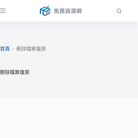
跳
至
主
要
內
容
首頁
›
刪除檔案復原
刪除檔案復原