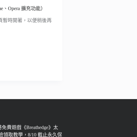
、Opera 擴充功能）
頁暫時開著，以便稍後再
限時免費遊戲《Breathedge》太
領取教學，8/10 截止永久保