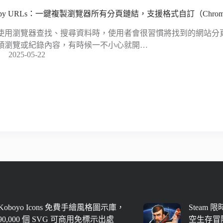
opy URLs：一鍵複製瀏覽器所有分頁鏈結，支援格式自訂（Chrome
使用瀏覽器查找、搜尋資料時，使用者會很習慣將找到的網站分
頭瀏覽或紀錄內容，有時候一不小心就開…
2025-05-22
Koboyo Icons 免費手繪風格圖示庫，
Steam 
90,000 個 SVG 可商用免標示出處
空生存冒險