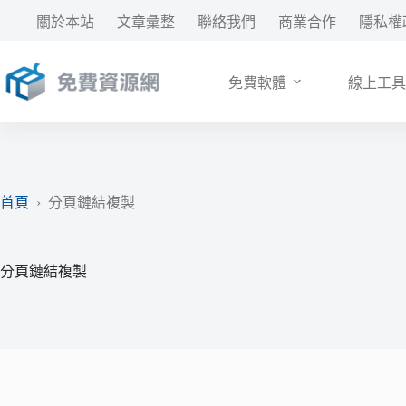
跳
關於本站
文章彙整
聯絡我們
商業合作
隱私權
至
主
要
免費軟體
線上工具
內
容
首頁
›
分頁鏈結複製
分頁鏈結複製