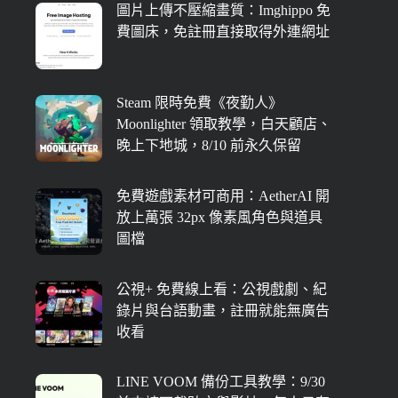
圖片上傳不壓縮畫質：Imghippo 免
費圖床，免註冊直接取得外連網址
Steam 限時免費《夜勤人》
Moonlighter 領取教學，白天顧店、
晚上下地城，8/10 前永久保留
免費遊戲素材可商用：AetherAI 開
放上萬張 32px 像素風角色與道具
圖檔
公視+ 免費線上看：公視戲劇、紀
錄片與台語動畫，註冊就能無廣告
收看
LINE VOOM 備份工具教學：9/30