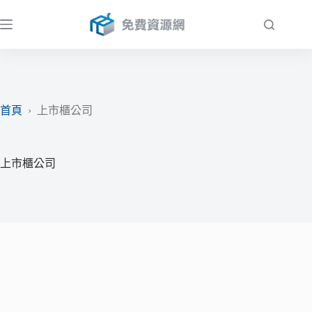
跳
至
主
要
內
容
首頁
›
上市櫃公司
上市櫃公司