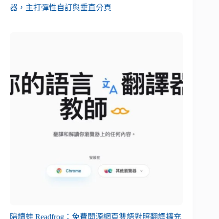
器，主打彈性自訂與垂直分頁
陪讀蛙 Readfrog：免費開源網頁雙語對照翻譯擴充