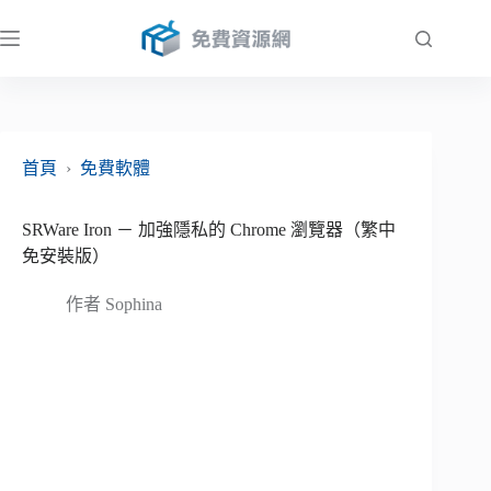
跳
至
主
要
內
容
首頁
›
免費軟體
SRWare Iron － 加強隱私的 Chrome 瀏覽器（繁中
免安裝版）
作者
Sophina