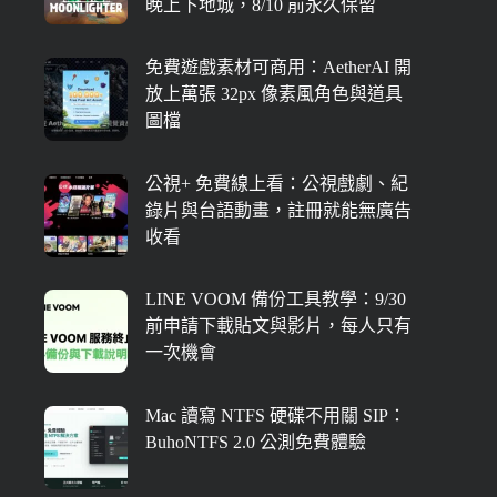
晚上下地城，8/10 前永久保留
免費遊戲素材可商用：AetherAI 開
放上萬張 32px 像素風角色與道具
圖檔
公視+ 免費線上看：公視戲劇、紀
錄片與台語動畫，註冊就能無廣告
收看
LINE VOOM 備份工具教學：9/30
前申請下載貼文與影片，每人只有
一次機會
Mac 讀寫 NTFS 硬碟不用關 SIP：
BuhoNTFS 2.0 公測免費體驗