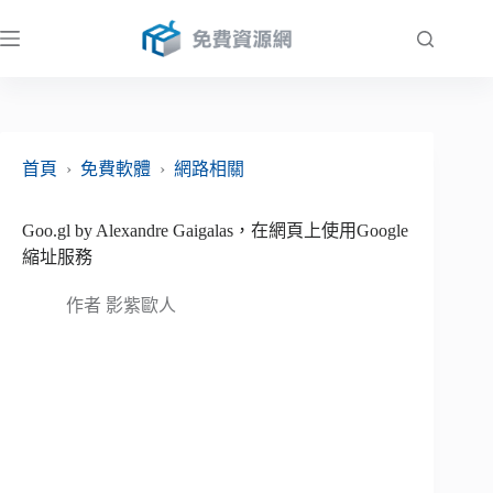
跳
至
主
要
內
容
首頁
›
免費軟體
›
網路相關
Goo.gl by Alexandre Gaigalas，在網頁上使用Google
縮址服務
作者
影紫歐人