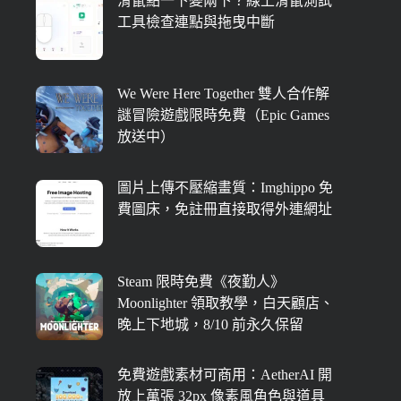
滑鼠點一下變兩下？線上滑鼠測試
工具檢查連點與拖曳中斷
We Were Here Together 雙人合作解
謎冒險遊戲限時免費（Epic Games
放送中）
圖片上傳不壓縮畫質：Imghippo 免
費圖床，免註冊直接取得外連網址
Steam 限時免費《夜勤人》
Moonlighter 領取教學，白天顧店、
晚上下地城，8/10 前永久保留
免費遊戲素材可商用：AetherAI 開
放上萬張 32px 像素風角色與道具