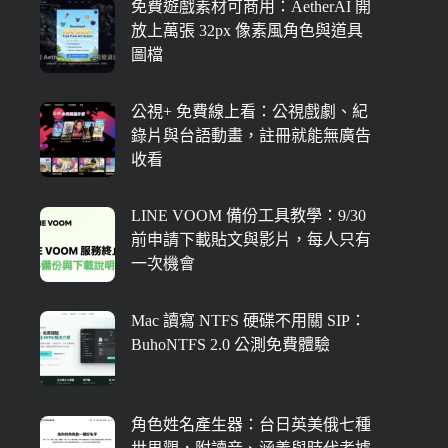
免費遊戲素材可商用：AetherAI 開
放上萬張 32px 像素風角色與道具
圖檔
公視+ 免費線上看：公視戲劇、紀
錄片與台語動畫，註冊就能無廣告
收看
LINE VOOM 備份工具教學：9/30
前申請下載貼文與影片，每人只有
一次機會
Mac 讀寫 NTFS 硬碟不用關 SIP：
BuhoNTFS 2.0 公測免費體驗
角色姓名產生器：台日英美俄七種