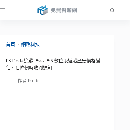
跳
至
主
要
內
容
首頁
›
網路科技
PS Deals 追蹤 PS4 / PS5 數位版遊戲歷史價格變
化，在降價時收到通知
作者
Pseric