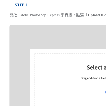
STEP 1
開啟 Adobe Photoshop Express 網頁版，點選「
Upload fil