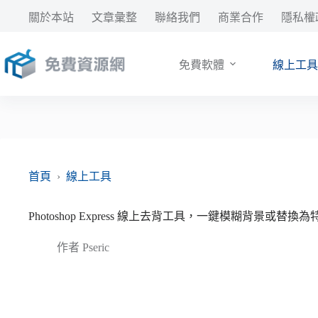
跳
關於本站
文章彙整
聯絡我們
商業合作
隱私權
至
主
要
免費軟體
線上工具
內
容
首頁
›
線上工具
Photoshop Express 線上去背工具，一鍵模糊背景或替換
作者
Pseric