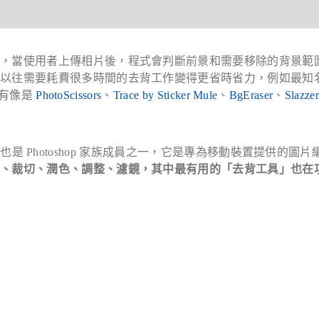
術，當使用者上傳相片後，程式會判斷前景和需要移除的背景範
讓以往需要耗費很多時間的去背工作變得更省時省力，例如最知
有像是
PhotoScissors
、
Trace by Sticker Mule
、
BgEraser
、
Slazzer
務，也是 Photoshop 家族成員之一，它是專為移動裝置提供的圖片
整、裁切、潤色、調整、濾鏡，其中最有用的「去背工具」也在