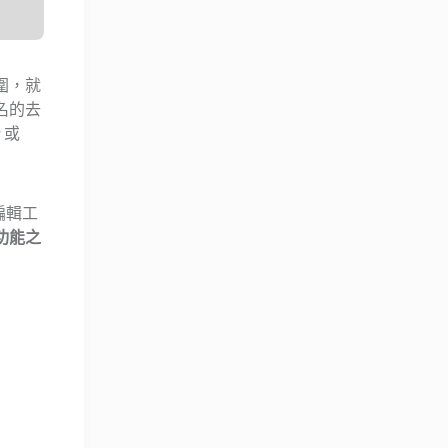
圍，就
名的去
或
編輯工
功能之