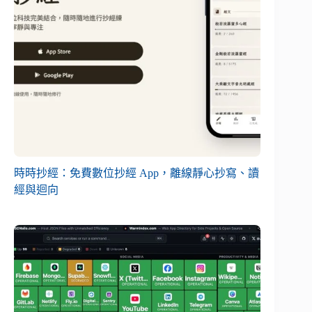
時時抄經：免費數位抄經 App，離線靜心抄寫、讀
經與迴向