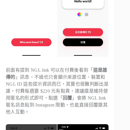
前面有提到 NGL link 可以在付費後看到「
這是誰
傳的
」訊息，不過也只會顯示來源位置、裝置和
NGL ID 這些提示資訊而已，其實也很難判斷出是
誰，付費每週要 $220 元有點貴，建議還是維持使
用匿名的形式即可，點選「
回覆
」會將 NGL link
匿名訊息貼到 Instagram 限動，也能直接回覆跟其
他人互動。