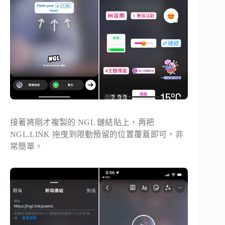
接著將剛才複製的 NGL 鏈結貼上，再把
NGL.LINK 拖曳到限動預留的位置覆蓋即可，非
常簡單。