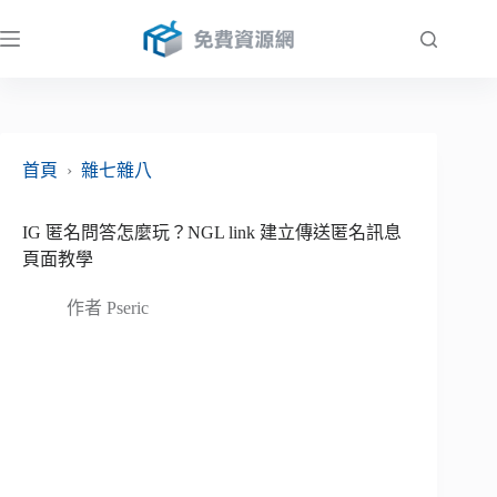
跳
至
主
要
內
容
首頁
›
雜七雜八
IG 匿名問答怎麼玩？NGL link 建立傳送匿名訊息
頁面教學
作者
Pseric