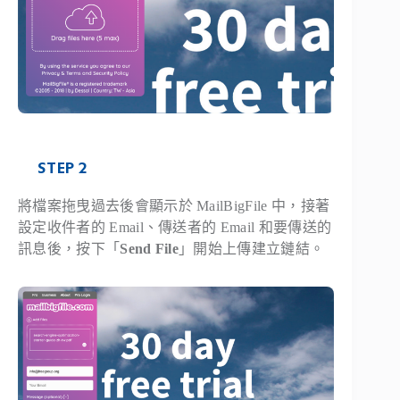
STEP 2
將檔案拖曳過去後會顯示於 MailBigFile 中，接著
設定收件者的 Email、傳送者的 Email 和要傳送的
訊息後，按下「
Send File
」開始上傳建立鏈結。