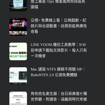
放上萬張 32px 像素風角色與道具
圖檔
公視+ 免費線上看：公視戲劇、紀
錄片與台語動畫，註冊就能無廣告
收看
LINE VOOM 備份工具教學：9/30
前申請下載貼文與影片，每人只有
一次機會
Mac 讀寫 NTFS 硬碟不用關 SIP：
BuhoNTFS 2.0 公測免費體驗
角色姓名產生器：台日英美俄七種
世界觀，附讀音、涵義與時代考據