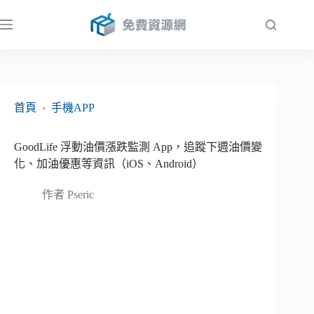
跳
至
主
要
內
容
首頁
›
手機APP
GoodLife 浮動油價漲跌監測 App，追蹤下週油價變
化、加油優惠等資訊（iOS、Android）
作者
Pseric