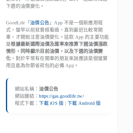
下週的油價變化。
GoodLife「
油價公告
」App 不是一個新應用程
式，蠻早以前就曾經看過，直到最近比較常開
車，才開始注意油價變化。這款 App 的主要功能
是
根據最新國際油價及匯率來推算下週油價漲跌
情形，同時顯示目前油價，以及下週的油價變
化
，對於平常有在開車的朋友來說應該是個蠻實
用且能為你節省荷包的必備 App。
網站名稱：
油價公告
網站鏈結：
https://gas.goodlife.tw/
程式下載：
下載 iOS 版
|
下載 Android 版