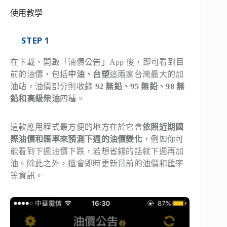
使用教學
STEP 1
在下載、開啟「油價公告」App 後，即可看到目
前的油價，包括
中油、台塑
這兩家台灣最大的加
油站。油價部分則收錄
92 無鉛、95 無鉛、98 無
鉛和高級柴油
四種。
這款應用程式最方便的地方在於它會
依照近期國
際油價和匯率來預測下週的油價變化
，例如你可
能看到下週油價下跌，若想省錢的話就下週再加
油。除此之外，還會即時更新目前的油價和匯率
等資訊。