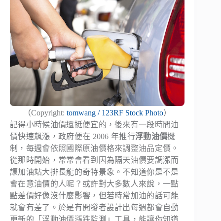
（Copyright:
tomwang / 123RF Stock Photo
）
記得小時候油價還挺便宜的，後來有一段時間油
價快速飆漲，政府便在 2006 年推行
浮動油價
機
制，每週會依照國際原油價格來調整油品定價。
從那時開始，常常會看到因為隔天油價要調漲而
讓加油站大排長龍的奇特景象。不知道你是不是
會在意油價的人呢？或許對大多數人來說，一點
點差價好像沒什麼影響，但若時常加油的話可能
就會有差了。於是有開發者設計出每週都會自動
更新的「浮動油價漲跌監測」工具，能讓你知道