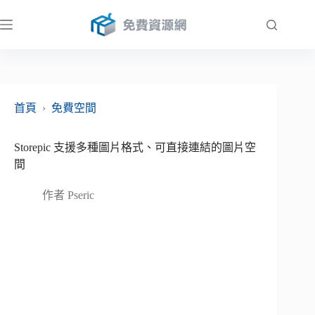
跳
至
主
要
內
容
首頁
›
免費空間
Storepic 支援多種圖片格式、可直接連結的圖片空
間
作者
Pseric