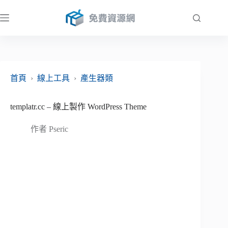
跳
至
主
要
內
容
首頁
›
線上工具
›
產生器類
templatr.cc – 線上製作 WordPress Theme
作者
Pseric