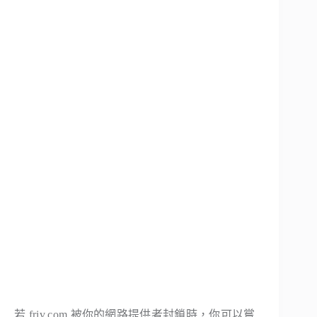
若 friv.com 被你的網路提供者封鎖時，你可以嘗