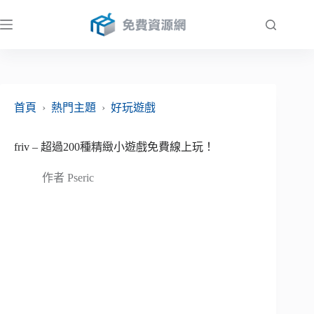
跳
至
主
要
內
容
首頁
›
熱門主題
›
好玩遊戲
friv – 超過200種精緻小遊戲免費線上玩！
作者
Pseric