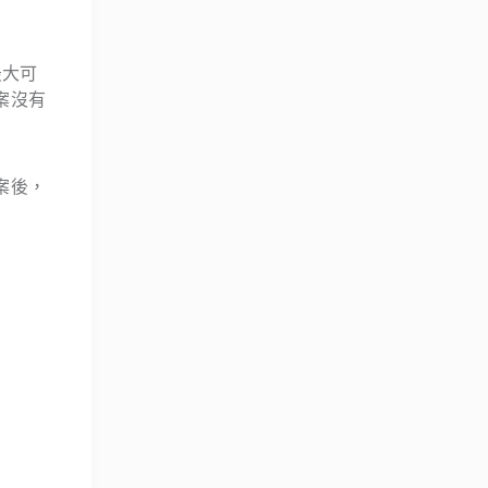
最大可
案沒有
案後，