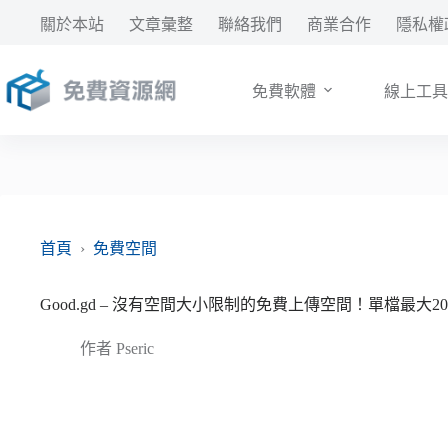
跳
關於本站
文章彙整
聯絡我們
商業合作
隱私權
至
主
要
免費軟體
線上工具
內
容
首頁
›
免費空間
Good.gd – 沒有空間大小限制的免費上傳空間！單檔最大2
作者
Pseric