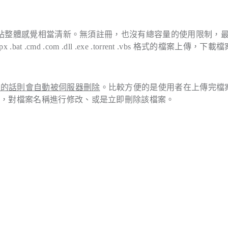
站整體感覺相當清新。無須註冊，也沒有總容量的使用限制，
px .bat .cmd .com .dll .exe .torrent .vbs
格式的檔案上傳，下載檔
案的話則會自動被伺服器刪除
。比較方便的是使用者在上傳完檔
碼，對檔案名稱進行修改、或是立即刪除該檔案。