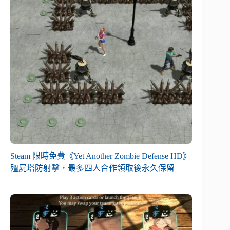
Steam 限時免費《Yet Another Zombie Defense HD》
殭屍塔防射擊，最多四人合作領取後永久保留