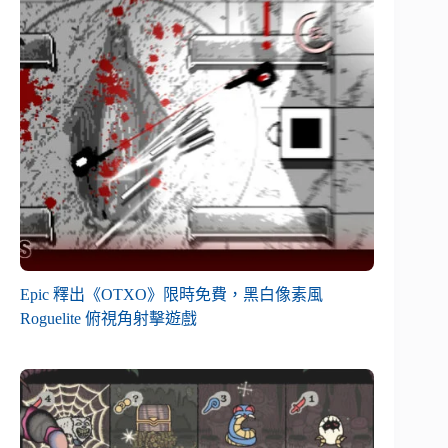
Epic 釋出《OTXO》限時免費，黑白像素風
Roguelite 俯視角射擊遊戲