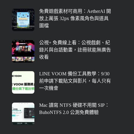
免費遊戲素材可商用：AetherAI 開
放上萬張 32px 像素風角色與道具
圖檔
公視+ 免費線上看：公視戲劇、紀
錄片與台語動畫，註冊就能無廣告
收看
LINE VOOM 備份工具教學：9/30
前申請下載貼文與影片，每人只有
一次機會
Mac 讀寫 NTFS 硬碟不用關 SIP：
BuhoNTFS 2.0 公測免費體驗