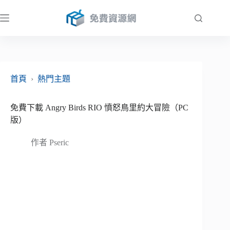
跳
至
主
要
內
容
首頁
›
熱門主題
免費下載 Angry Birds RIO 憤怒鳥里約大冒險（PC
版）
作者
Pseric