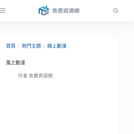
跳
至
主
要
內
容
首頁
›
熱門主題
›
線上動漫
風之動漫
作者
免費資源網