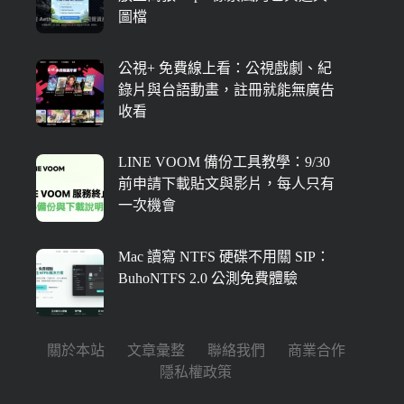
圖檔
公視+ 免費線上看：公視戲劇、紀
錄片與台語動畫，註冊就能無廣告
收看
LINE VOOM 備份工具教學：9/30
前申請下載貼文與影片，每人只有
一次機會
Mac 讀寫 NTFS 硬碟不用關 SIP：
BuhoNTFS 2.0 公測免費體驗
關於本站
文章彙整
聯絡我們
商業合作
隱私權政策