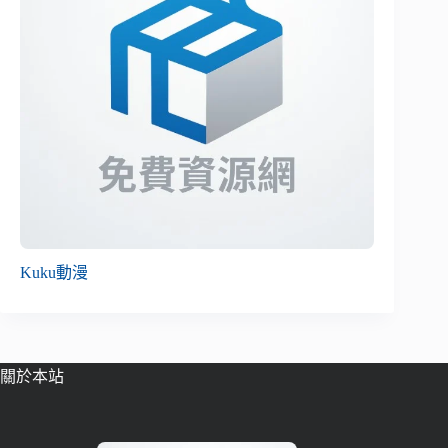
Kuku動漫
關於本站