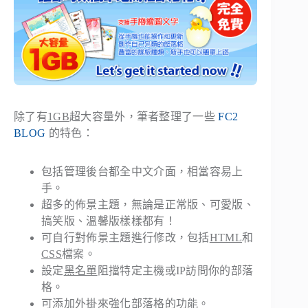
除了有
1GB
超大容量外，筆者整理了一些
FC2
BLOG
的特色：
包括管理後台都全中文介面，相當容易上
手。
超多的佈景主題，無論是正常版、可愛版、
搞笑版、溫馨版樣樣都有！
可自行對佈景主題進行修改，包括
HTML
和
CSS
檔案。
設定
黑名單
阻擋特定主機或IP訪問你的部落
格。
可添加
外掛
來強化部落格的功能。