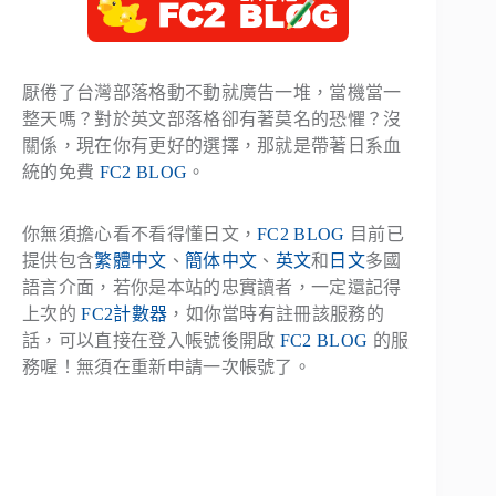
厭倦了台灣部落格動不動就廣告一堆，當機當一
整天嗎？對於英文部落格卻有著莫名的恐懼？沒
關係，現在你有更好的選擇，那就是帶著日系血
統的免費
FC2 BLOG
。
你無須擔心看不看得懂日文，
FC2 BLOG
目前已
提供包含
繁體中文
、
簡体中文
、
英文
和
日文
多國
語言介面，若你是本站的忠實讀者，一定還記得
上次的
FC2計數器
，如你當時有註冊該服務的
話，可以直接在登入帳號後開啟
FC2 BLOG
的服
務喔！無須在重新申請一次帳號了。