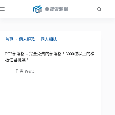
跳
至
主
要
內
容
首頁
›
個人服務
›
個人網誌
FC2部落格 – 完全免費的部落格！3000種以上的模
板任君挑選！
作者
Pseric