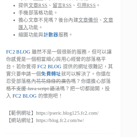
提供
文章RSS
、
留言RSS
、
引用RSS
。
手機部落格功能。
擔心文章不見嗎？後台內建
文章備份
、
文章
匯入
功能。
縮圖功能與
計數器
服務。
FC2 BLOG
雖然不是一個很新的服務，但可以讓
你感覺是一個相當細心與用心經營的部落格平
台。若你覺得
FC2 BLOG
提供的網址很難記，其
實只要申請一個
免費轉址
就可以解決了。你還在
忍受部落格內
花花綠綠的廣告
嗎？你還擔心部落
格
不支援 Java script 語法
嗎？把一切都拋開，投
入
FC2 BLOG
的懷抱吧！
【範例網址】https://pseric.blog125.fc2.com/
【網站網址】https://blog.fc2.com/tw/