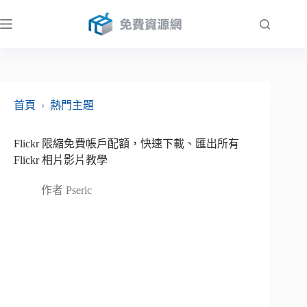
跳
至
主
要
內
容
首頁
›
熱門主題
Flickr 限縮免費帳戶配額，快速下載、匯出所有
Flickr 相片影片教學
作者
Pseric