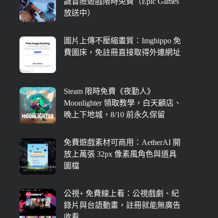
謎冒險遊戲限時免費（Epic Games
放送中）
圖片上傳不壓縮畫質：Imghippo 免
費圖床，免註冊直接取得外連網址
Steam 限時免費《夜勤人》
Moonlighter 領取教學，白天顧店、
晚上下地城，8/10 前永久保留
免費遊戲素材可商用：AetherAI 開
放上萬張 32px 像素風角色與道具
圖檔
公視+ 免費線上看：公視戲劇、紀
錄片與台語動畫，註冊就能無廣告
收看