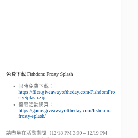
免費下載 Fishdom: Frosty Splash
限時免費下載：
https://files.giveawayoftheday.com/FishdomFro
stySplash.zip
優惠活動網頁：
https://game.giveawayoftheday.com/fishdom-
frosty-splash/
請盡量在活動期間（12/18 PM 3:00 – 12/19 PM