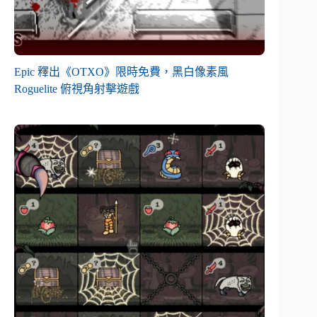
Epic 釋出《OTXO》限時免費，黑白像素風
Roguelite 俯視角射擊遊戲