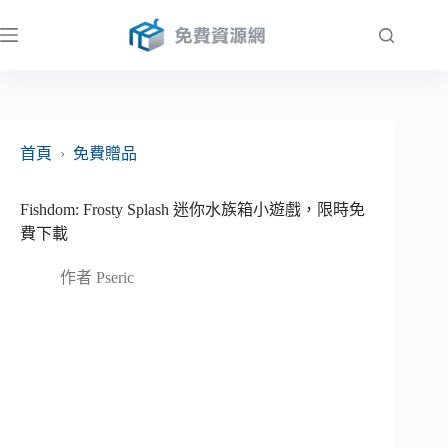
跳
至
主
要
內
容
首頁
›
免費贈品
Fishdom: Frosty Splash 迷你水族箱小遊戲，限時免
費下載
作者
Pseric