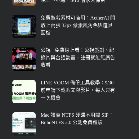
晚上下地城，8/10 前永久保留
免費遊戲素材可商用：AetherAI 開
放上萬張 32px 像素風角色與道具
圖檔
公視+ 免費線上看：公視戲劇、紀
錄片與台語動畫，註冊就能無廣告
收看
LINE VOOM 備份工具教學：9/30
前申請下載貼文與影片，每人只有
一次機會
Mac 讀寫 NTFS 硬碟不用關 SIP：
BuhoNTFS 2.0 公測免費體驗