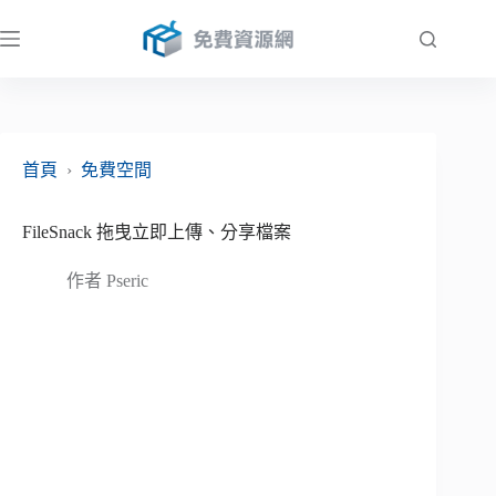
跳
至
主
要
內
容
首頁
›
免費空間
FileSnack 拖曳立即上傳、分享檔案
作者
Pseric