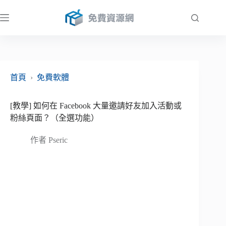
跳
至
主
要
內
容
首頁
›
免費軟體
[教學] 如何在 Facebook 大量邀請好友加入活動或
粉絲頁面？（全選功能）
作者
Pseric