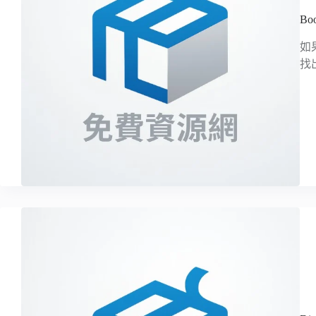
B
如
找