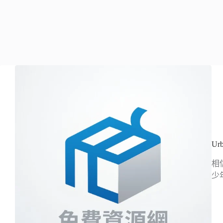
Ur
相
少