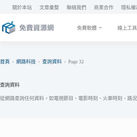
跳
關於本站
文章彙整
聯絡我們
商業合作
隱私權
至
主
要
免費軟體
線上工具
內
容
首頁
›
網路科技
›
查詢資料
›
Page 32
查詢資料
從網路查詢任何資料，如電視節目、電影時刻、火車時刻、路況