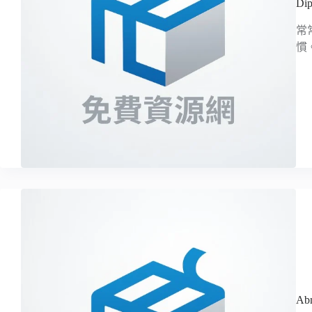
D
常
慣
A