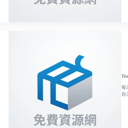
T
每
自