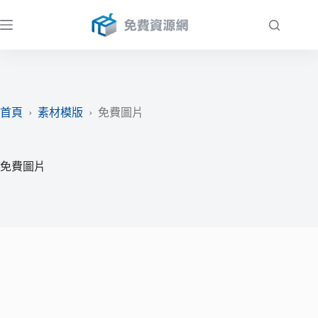
跳
至
主
要
內
容
首頁
›
素材模版
›
免費圖片
免費圖片