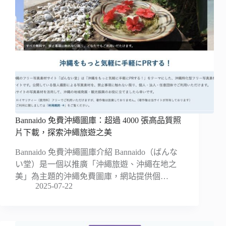
Bannaido 免費沖繩圖庫：超過 4000 張高品質照
片下載，探索沖繩旅遊之美
Bannaido 免費沖繩圖庫介紹 Bannaido（ばんな
い堂）是一個以推廣「沖繩旅遊、沖繩在地之
美」為主題的沖繩免費圖庫，網站提供個…
2025-07-22