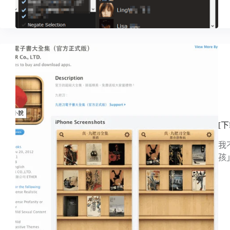
[
我
孩