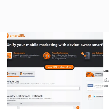
s
最
sm