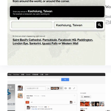
Wo
I
己