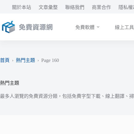
跳
關於本站
文章彙整
聯絡我們
商業合作
隱私權
至
主
要
免費軟體
線上工具
內
容
首頁
›
熱門主題
›
Page 160
熱門主題
最多人瀏覽的免費資源分類，包括免費字型下載、線上翻譯、掃