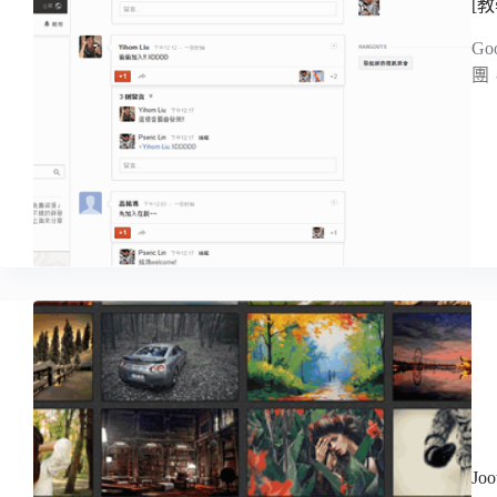
[
G
團
J