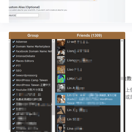
[
上
或