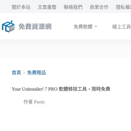
跳
關於本站
文章彙整
聯絡我們
商業合作
隱私權
至
主
要
免費軟體
線上工具
內
容
首頁
›
免費贈品
Your Uninstaller! 7 PRO 軟體移除工具，限時免費
作者
Pseric