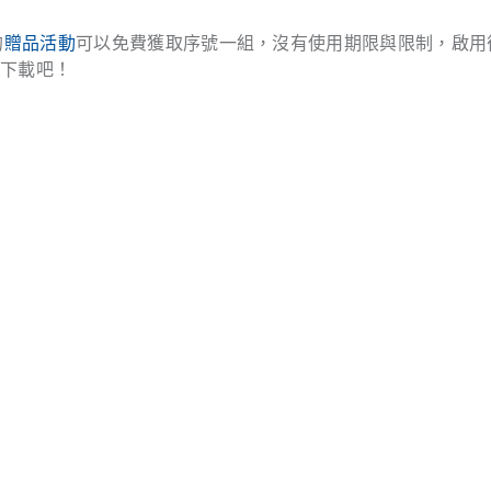
的
贈品活動
可以免費獲取序號一組，沒有使用期限與限制，啟用
去下載吧！