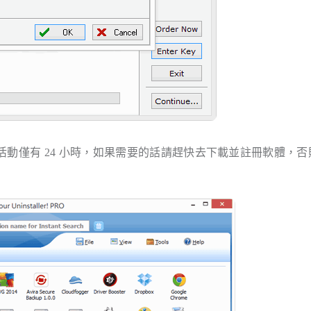
O 囉！不過贈品活動僅有 24 小時，如果需要的話請趕快去下載並註冊軟體，