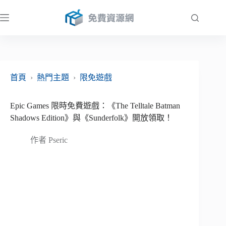
跳
至
主
要
內
容
首頁
›
熱門主題
›
限免遊戲
Epic Games 限時免費遊戲：《The Telltale Batman
Shadows Edition》與《Sunderfolk》開放領取！
作者
Pseric