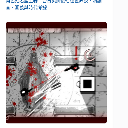
角色姓名產生器：台日英美俄七種世界觀，附讀
音、涵義與時代考據