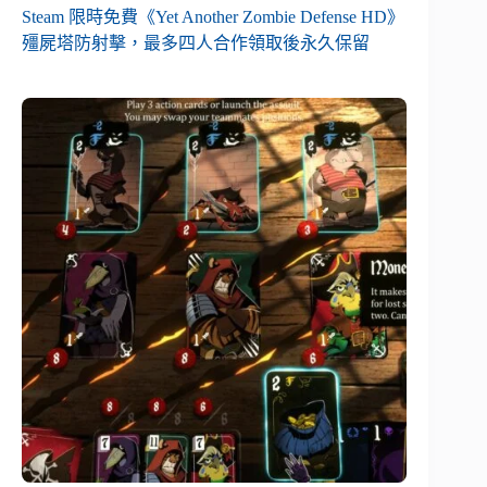
Steam 限時免費《Yet Another Zombie Defense HD》
殭屍塔防射擊，最多四人合作領取後永久保留