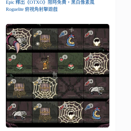
Epic 釋出《OTXO》限時免費，黑白像素風
Roguelite 俯視角射擊遊戲