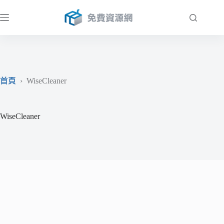
跳
至
主
要
內
容
首頁
›
WiseCleaner
WiseCleaner