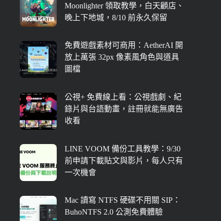
Moonlighter 領取教學，白天顧店、
晚上下地城，8/10 前永久保留
免費遊戲素材可商用：AetherAI 開
放上萬張 32px 像素風角色與道具
圖檔
公視+ 免費線上看：公視戲劇、紀
錄片與台語動畫，註冊就能無廣告
收看
LINE VOOM 備份工具教學：9/30
前申請下載貼文與影片，每人只有
一次機會
Mac 讀寫 NTFS 硬碟不用關 SIP：
BuhoNTFS 2.0 公測免費體驗