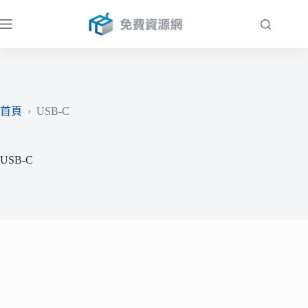
跳
至
主
要
內
容
首頁
›
USB-C
USB-C