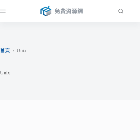
跳
至
主
要
內
容
首頁
›
Unix
Unix