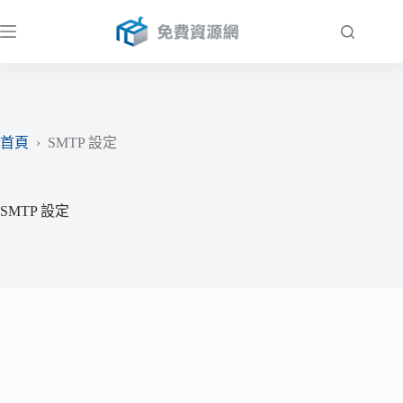
跳
至
主
要
內
容
首頁
›
SMTP 設定
SMTP 設定