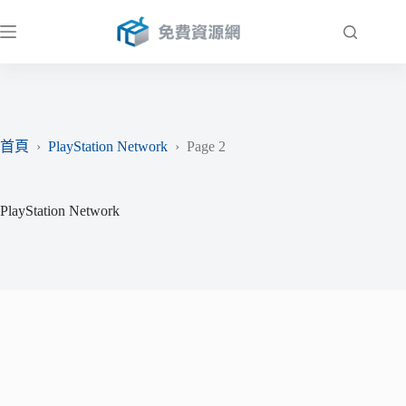
跳
至
主
要
內
容
首頁
›
PlayStation Network
›
Page 2
PlayStation Network