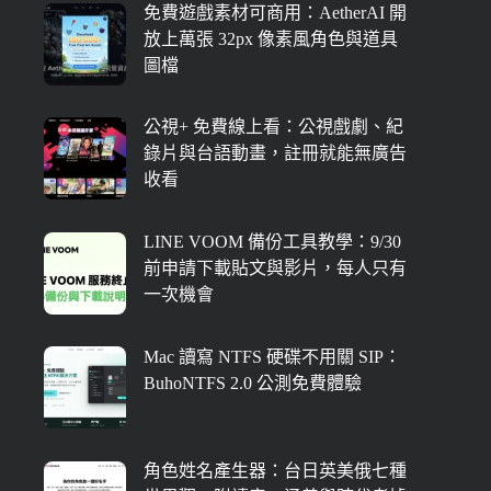
免費遊戲素材可商用：AetherAI 開
放上萬張 32px 像素風角色與道具
圖檔
公視+ 免費線上看：公視戲劇、紀
錄片與台語動畫，註冊就能無廣告
收看
LINE VOOM 備份工具教學：9/30
前申請下載貼文與影片，每人只有
一次機會
Mac 讀寫 NTFS 硬碟不用關 SIP：
BuhoNTFS 2.0 公測免費體驗
角色姓名產生器：台日英美俄七種