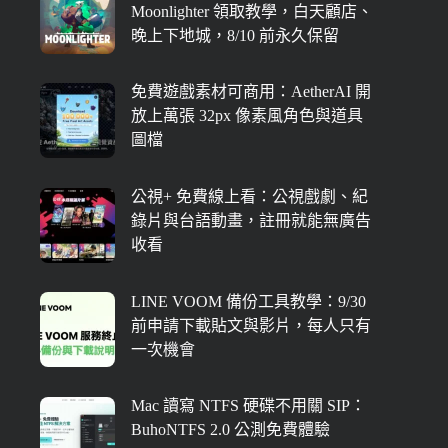
Moonlighter 領取教學，白天顧店、
晚上下地城，8/10 前永久保留
免費遊戲素材可商用：AetherAI 開
放上萬張 32px 像素風角色與道具
圖檔
公視+ 免費線上看：公視戲劇、紀
錄片與台語動畫，註冊就能無廣告
收看
LINE VOOM 備份工具教學：9/30
前申請下載貼文與影片，每人只有
一次機會
Mac 讀寫 NTFS 硬碟不用關 SIP：
BuhoNTFS 2.0 公測免費體驗