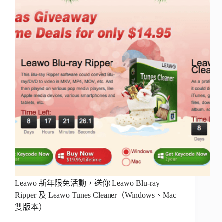
Leawo 新年限免活動，送你 Leawo Blu-ray
Ripper 及 Leawo Tunes Cleaner（Windows、Mac
雙版本）