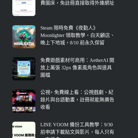
費圖床，免註冊直接取得外連網址
Steam 限時免費《夜勤人》
Moonlighter 領取教學，白天顧店、
晚上下地城，8/10 前永久保留
免費遊戲素材可商用：AetherAI 開
放上萬張 32px 像素風角色與道具
圖檔
公視+ 免費線上看：公視戲劇、紀
錄片與台語動畫，註冊就能無廣告
收看
LINE VOOM 備份工具教學：9/30
前申請下載貼文與影片，每人只有