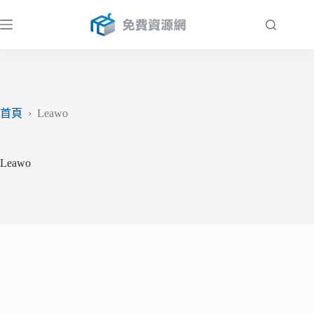
跳
至
主
要
內
容
首頁
›
Leawo
Leawo