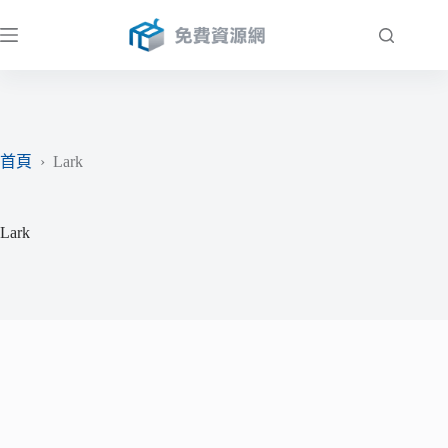
跳
至
主
要
內
容
首頁
›
Lark
Lark