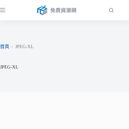
跳
至
主
要
內
容
首頁
›
JPEG-XL
JPEG-XL