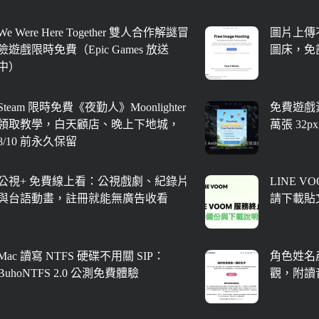
We Were Here Together 雙人合作解謎冒
圖片上傳不
險遊戲限時免費（Epic Games 放送
圖床，免
中）
Steam 限時免費《夜勤人》Moonlighter
免費遊戲素
領取教學，白天顧店、晚上下地城，
萬張 32
8/10 前永久保留
公視+ 免費線上看：公視戲劇、紀錄片
LINE V
與台語動畫，註冊就能無廣告收看
請下載貼
Mac 讀寫 NTFS 硬碟不用關 SIP：
角色姓名
BuhoNTFS 2.0 公測免費體驗
觀，附讀