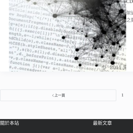
CD
架過
之
1
上一頁
關於本站
最新文章