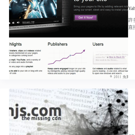
Y
許
直