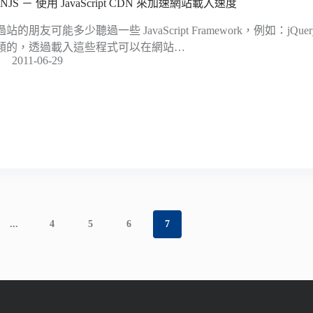
NJS － 使用 JavaScript CDN 來加速網站載入速度
站的朋友可能多少聽過一些 JavaScript Framework，例如：jQuery、P
類的，透過載入這些程式可以在網站…
2011-06-29
...
4
5
6
7