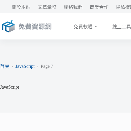
跳
關於本站
文章彙整
聯絡我們
商業合作
隱私權
至
主
要
免費軟體
線上工具
內
容
首頁
›
JavaScript
›
Page 7
JavaScript