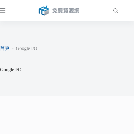
跳
至
主
要
內
容
首頁
›
Google I/O
Google I/O