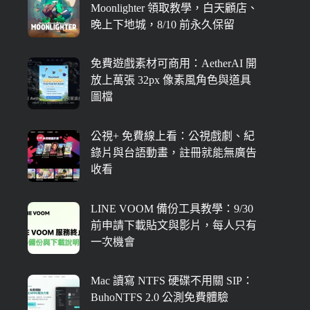
Moonlighter 領取教學，白天顧店、
晚上下地城，8/10 前永久保留
免費遊戲素材可商用：AetherAI 開
放上萬張 32px 像素風角色與道具
圖檔
公視+ 免費線上看：公視戲劇、紀
錄片與台語動畫，註冊就能無廣告
收看
LINE VOOM 備份工具教學：9/30
前申請下載貼文與影片，每人只有
一次機會
Mac 讀寫 NTFS 硬碟不用關 SIP：
BuhoNTFS 2.0 公測免費體驗