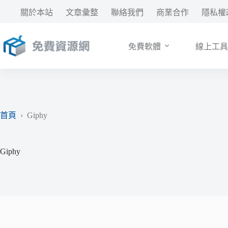
跳
關於本站
文章彙整
聯絡我們
商業合作
隱私權
至
主
要
免費軟體
線上工具
內
容
首頁
›
Giphy
Giphy