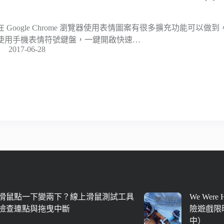
）
在 Google Chrome 瀏覽器使用表情圖案有很多擴充功能可以做到，
使用手機表情符號鍵盤，一鍵開啟快速…
2017-06-28
滑鼠點一下變兩下？線上滑鼠測試工具
We Were
檢查連點與拖曳中斷
險遊戲限時
中）