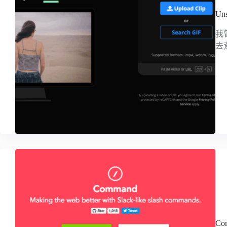
U
我
去
C