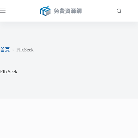
跳
至
主
要
內
容
首頁
›
FlixSeek
FlixSeek