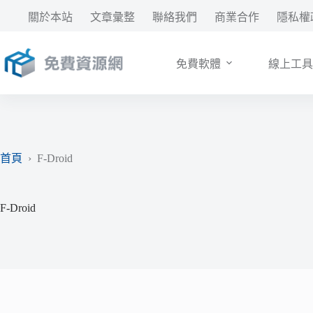
跳
關於本站
文章彙整
聯絡我們
商業合作
隱私權
至
主
要
免費軟體
線上工具
內
容
首頁
›
F-Droid
F-Droid