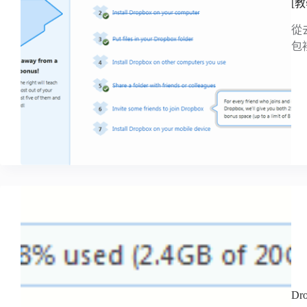
[教
從
包
Dr