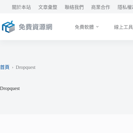
跳
關於本站
文章彙整
聯絡我們
商業合作
隱私權
至
主
要
免費軟體
線上工具
內
容
首頁
›
Dropquest
Dropquest