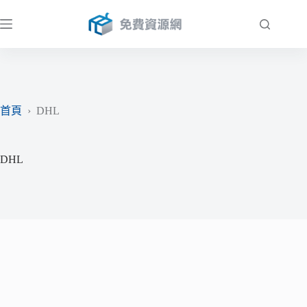
跳
至
主
要
內
容
首頁
›
DHL
DHL