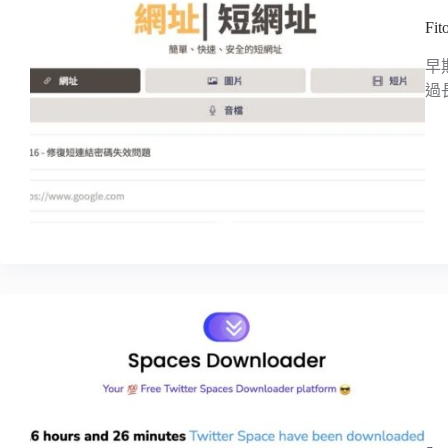
F
早
過