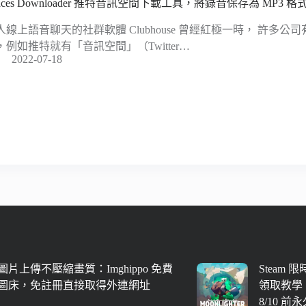
aces Downloader 推特音訊空間下載工具，將錄音保存為 MP3 格
人線上語音聊天的社群軟體 Clubhouse 曾經紅極一時， 許多
，例如推特就有「音訊空間」（Twitter…
2022-07-18
圖片上傳不壓縮畫質：Imghippo 免費
Steam 
圖床，免註冊直接取得外連網址
領取教學
8/10 前