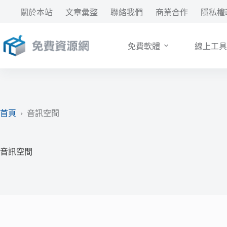
跳
關於本站
文章彙整
聯絡我們
商業合作
隱私權
至
主
要
免費軟體
線上工具
內
容
首頁
›
音訊空間
音訊空間