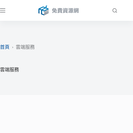
跳
至
主
要
內
容
首頁
›
雲端服務
雲端服務