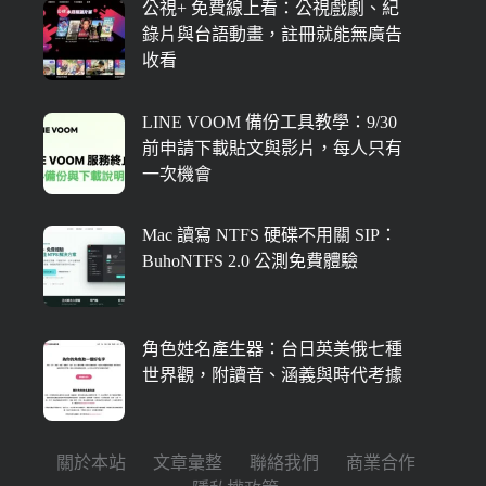
公視+ 免費線上看：公視戲劇、紀
錄片與台語動畫，註冊就能無廣告
收看
LINE VOOM 備份工具教學：9/30
前申請下載貼文與影片，每人只有
一次機會
Mac 讀寫 NTFS 硬碟不用關 SIP：
BuhoNTFS 2.0 公測免費體驗
角色姓名產生器：台日英美俄七種
世界觀，附讀音、涵義與時代考據
關於本站
文章彙整
聯絡我們
商業合作