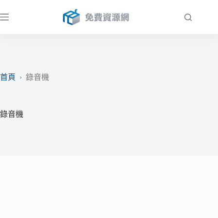
跳
至
主
要
內
容
首頁
›
錄音機
錄音機