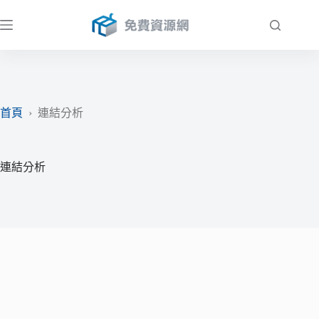
跳
至
主
要
內
容
首頁
›
連結分析
連結分析