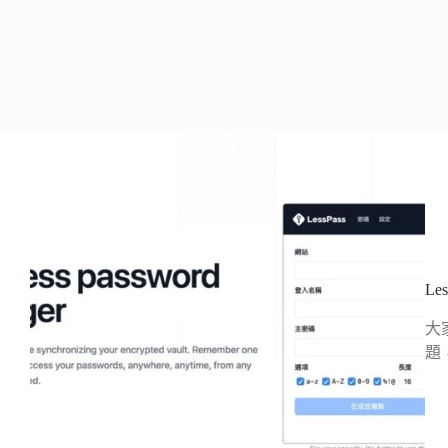
L
大
題