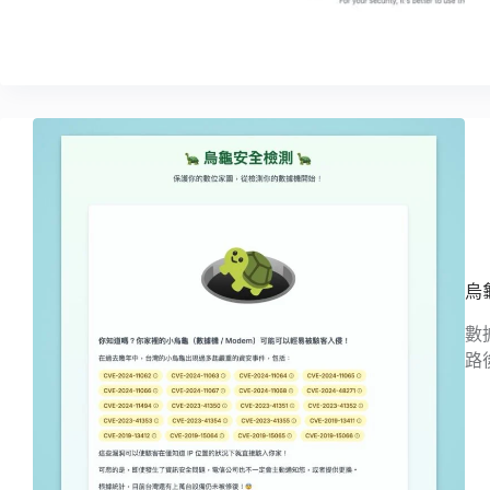
烏
數
路