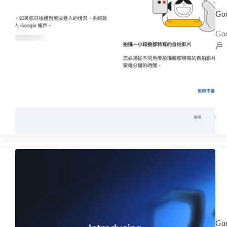
G
G
戶
Go