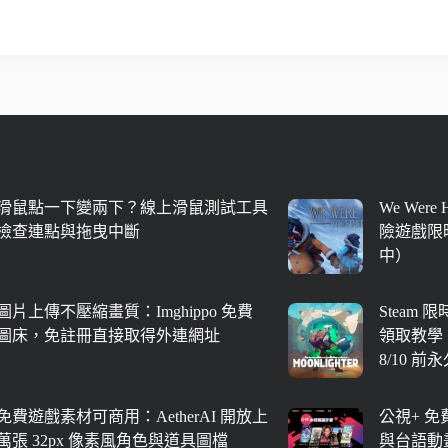
滑鼠點一下變兩下？線上滑鼠測試工具
We Were
檢查連點與拖曳中斷
險遊戲限時
中）
圖片上傳不壓縮畫質：Imghippo 免費
Steam 
圖床，免註冊直接取得外連網址
領取教學
8/10 前
免費遊戲素材可商用：AetherAI 開放上
公視+ 
萬張 32px 像素風角色與道具圖檔
與台語動