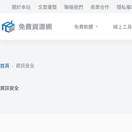
跳
關於本站
文章彙整
聯絡我們
商業合作
隱私權
至
主
要
免費軟體
線上工具
內
容
首頁
›
資訊安全
資訊安全